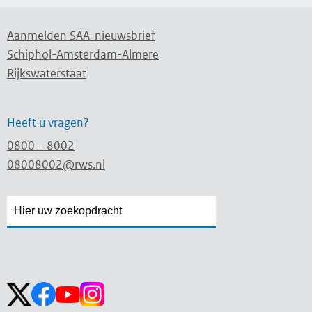
Aanmelden SAA-nieuwsbrief
Schiphol-Amsterdam-Almere
Rijkswaterstaat
Heeft u vragen?
0800 – 8002
08008002@rws.nl
Zoekveld
Zoekveld
openen
sluiten
Volg ons op: