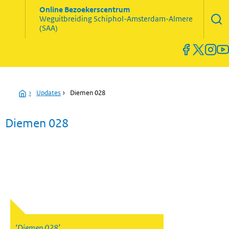
Zoekve
Online Bezoekerscentrum
opene
Weguitbreiding
Schiphol-Amsterdam-Almere
Menu
(SAA)
open
en
sluiten
Home
›
Updates
›
Diemen 028
Diemen 028
Diemen 028