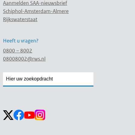
Aanmelden SAA-nieuwsbrief
Schiphol-Amsterdam-Almere
Rijkswaterstaat
Heeft u vragen?
0800 – 8002
08008002@rws.nl
Zoekveld
Zoekveld
openen
sluiten
Volg ons op: