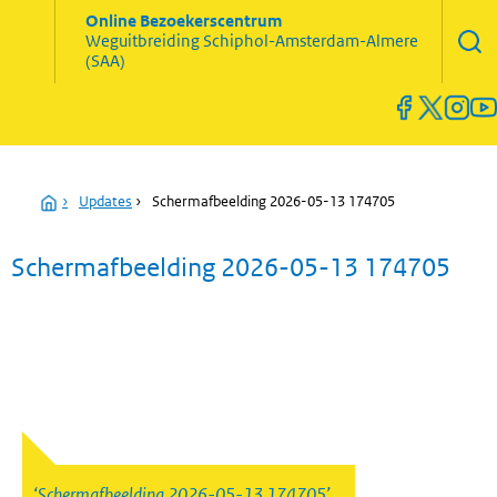
Zoekve
Online Bezoekerscentrum
opene
Weguitbreiding
Schiphol-Amsterdam-Almere
Menu
(SAA)
open
en
sluiten
Home
›
Updates
›
Schermafbeelding 2026-05-13 174705
Schermafbeelding 2026-05-13 174705
Schermafbeelding 2026-05-13 174705