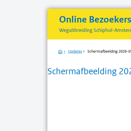
Online Bezoeker
Weguitbreiding
Schiphol-Amster
Home
›
Updates
›
Schermafbeelding 2026-0
Schermafbeelding 2