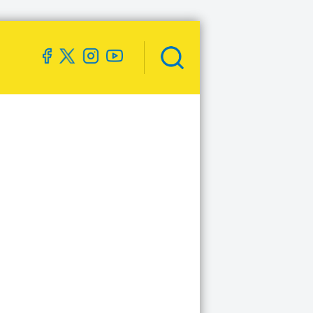
Zoekveld
openen