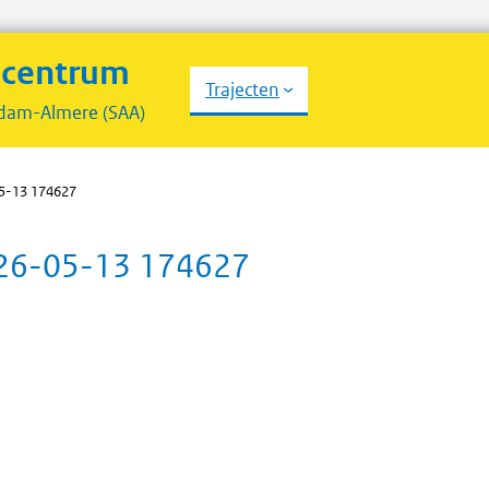
scentrum
Trajecten
dam-Almere (SAA)
5-13 174627
026-05-13 174627