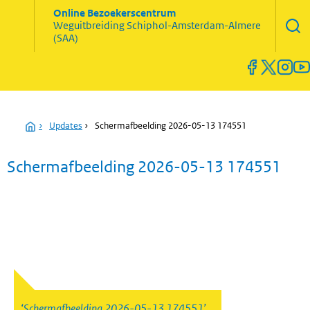
Zoekve
Online Bezoekerscentrum
opene
Weguitbreiding
Schiphol-Amsterdam-Almere
Menu
(SAA)
open
en
sluiten
Home
›
Updates
›
Schermafbeelding 2026-05-13 174551
Schermafbeelding 2026-05-13 174551
Schermafbeelding 2026-05-13 174551