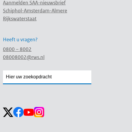
Aanmelden SAA-nieuwsbrief
Schiphol-Amsterdam-Almere
Rijkswaterstaat
Heeft u vragen?
0800 – 8002
08008002@rws.nl
Zoekveld
Zoekveld
openen
sluiten
Volg ons op: