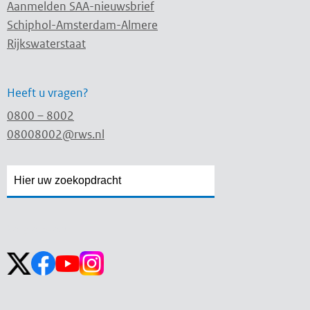
Aanmelden SAA-nieuwsbrief
Schiphol-Amsterdam-Almere
Rijkswaterstaat
Heeft u vragen?
0800 – 8002
08008002@rws.nl
Zoekveld
Zoekveld
openen
sluiten
Volg ons op: