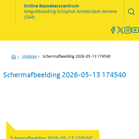
Zoekve
Online Bezoekerscentrum
opene
Weguitbreiding
Schiphol-Amsterdam-Almere
Menu
(SAA)
open
en
sluiten
Home
›
Updates
›
Schermafbeelding 2026-05-13 174540
Schermafbeelding 2026-05-13 174540
Schermafbeelding 2026-05-13 174540