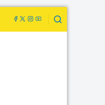
Zoekveld
openen