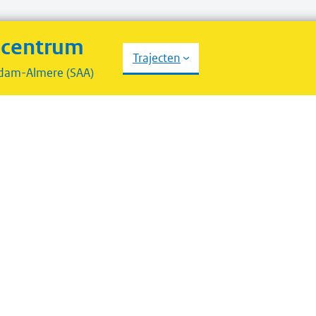
scentrum
Trajecten
dam-Almere (SAA)