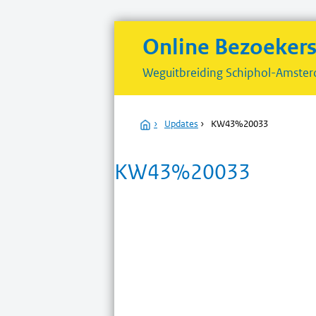
Online Bezoeker
Weguitbreiding
Schiphol-Amster
Home
›
Updates
›
KW43%20033
KW43%20033