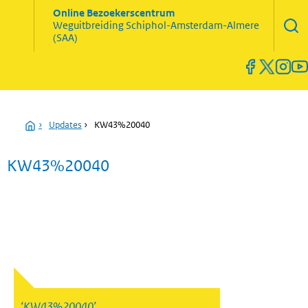
Zoekve
Online Bezoekerscentrum
opene
Weguitbreiding
Schiphol-Amsterdam-Almere
Menu
(SAA)
open
en
sluiten
Home
›
Updates
›
KW43%20040
KW43%20040
KW43%20040