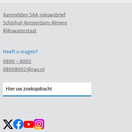
Aanmelden SAA-nieuwsbrief
Schiphol-Amsterdam-Almere
Rijkswaterstaat
Heeft u vragen?
0800 – 8002
08008002@rws.nl
Zoekveld
Zoekveld
openen
sluiten
Volg ons op: