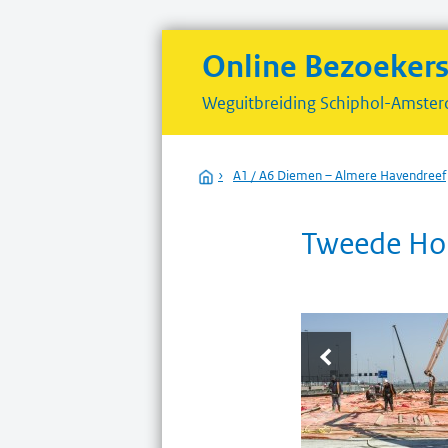
Online Bezoeker
Weguitbreiding
Schiphol-Amster
Home
›
A1 / A6 Diemen – Almere Havendreef
Tweede Hol