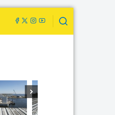
Zoekveld
openen