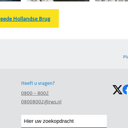
eede Hollandse Brug
Pl
Volg on
Heeft u vragen?
0800 – 8002
08008002@rws.nl