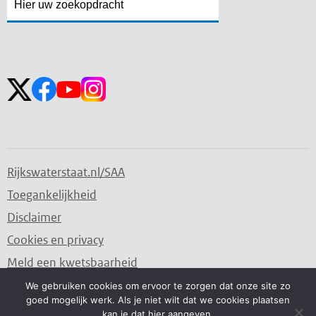
Zoekveld
Zoekveld
openen
sluiten
Volg ons op:
Rijkswaterstaat.nl/SAA
Toegankelijkheid
Disclaimer
Cookies en privacy
Meld een kwetsbaarheid
We gebruiken cookies om ervoor te zorgen dat onze site zo
goed mogelijk werk. Als je niet wilt dat we cookies plaatsen
Water. Wegen. Werken. Rijkswaterstaat.
kan je dat hier aangeven.