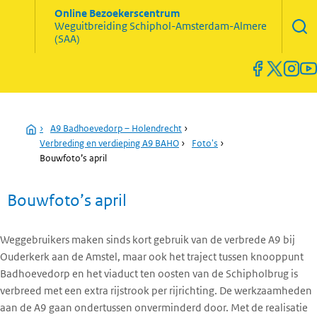
Zoekve
Online Bezoekerscentrum
opene
Weguitbreiding
Schiphol-Amsterdam-Almere
Menu
(SAA)
open
en
sluiten
Home
›
A9 Badhoevedorp – Holendrecht
›
Verbreding en verdieping A9 BAHO
›
Foto's
›
Bouwfoto’s april
Bouwfoto’s april
Weggebruikers maken sinds kort gebruik van de verbrede A9 bij
Ouderkerk aan de Amstel, maar ook het traject tussen knooppunt
Badhoevedorp en het viaduct ten oosten van de Schipholbrug is
verbreed met een extra rijstrook per rijrichting. De werkzaamheden
aan de A9 gaan ondertussen onverminderd door. Met de realisatie