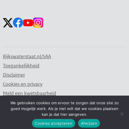
openen
sluiten
Volg ons op:
Rijkswaterstaat.nl/SAA
Toegankelijkheid
Disclaimer
Cookies en privacy
Meld een kwetsbaarheid
We gebruiken cookies om ervoor te zorgen dat onze site zo
goed mogelijk werk. Als je niet wilt dat we cookies plaatsen
Water. Wegen. Werken. Rijkswaterstaat.
kan je dat hier aangeven.
Cookies accepteren
Afwijzen