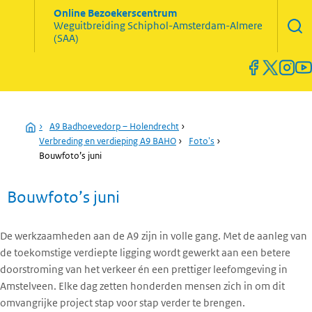
Zoekve
Online Bezoekerscentrum
opene
Weguitbreiding
Schiphol-Amsterdam-Almere
Menu
(SAA)
open
en
sluiten
Home
›
A9 Badhoevedorp – Holendrecht
›
Verbreding en verdieping A9 BAHO
›
Foto's
›
Bouwfoto’s juni
Bouwfoto’s juni
De werkzaamheden aan de A9 zijn in volle gang. Met de aanleg van
de toekomstige verdiepte ligging wordt gewerkt aan een betere
doorstroming van het verkeer én een prettiger leefomgeving in
Amstelveen. Elke dag zetten honderden mensen zich in om dit
omvangrijke project stap voor stap verder te brengen.