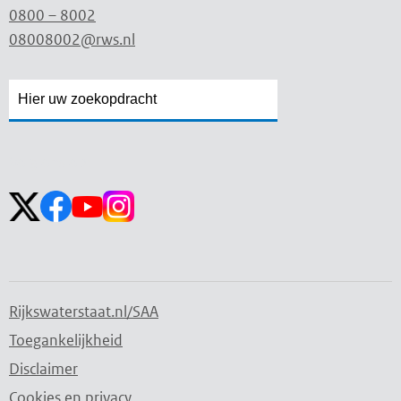
0800 – 8002
08008002@rws.nl
Zoekveld
Zoekveld
openen
sluiten
Volg ons op:
Rijkswaterstaat.nl/SAA
Toegankelijkheid
Disclaimer
Cookies en privacy