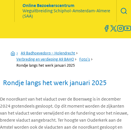
Zoekve
Online Bezoekerscentrum
opene
Weguitbreiding
Schiphol-Amsterdam-Almere
Menu
(SAA)
open
en
sluiten
Home
›
A9 Badhoevedorp – Holendrecht
›
Verbreding en verdieping A9 BAHO
›
Foto's
›
Rondje langs het werk januari 2025
Rondje langs het werk januari 2025
De noordkant van het viaduct over de Boersweg is in december
2024 grotendeels gesloopt. Op dit moment worden de zijkanten
van het viaduct verder verwijderd en de fundering voor het nieuwe,
bredere viaduct aangebracht. Ter hoogte van Ouderkerk aan de
Amstel worden ook de viaducten aan de noordkant gesloopt en