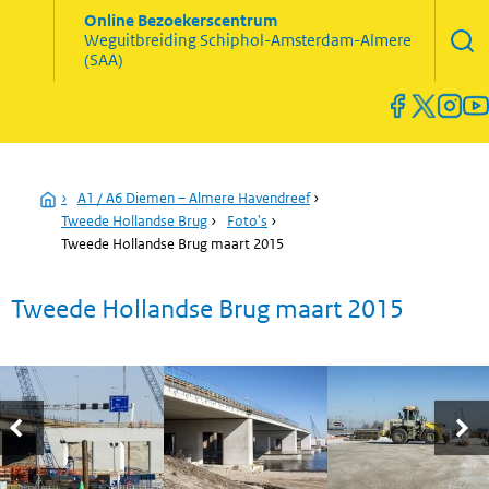
Zoekve
Online Bezoekerscentrum
opene
Weguitbreiding
Schiphol-Amsterdam-Almere
Menu
(SAA)
open
en
sluiten
Home
›
A1 / A6 Diemen – Almere Havendreef
›
Tweede Hollandse Brug
›
Foto's
›
Tweede Hollandse Brug maart 2015
Tweede Hollandse Brug maart 2015