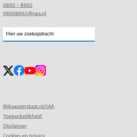
0800 – 8002
08008002@rws.nl
Zoekveld
Zoekveld
openen
sluiten
Volg ons op:
Rijkswaterstaat.nl/SAA
Toegankelijkheid
Disclaimer
Cookies en privacy