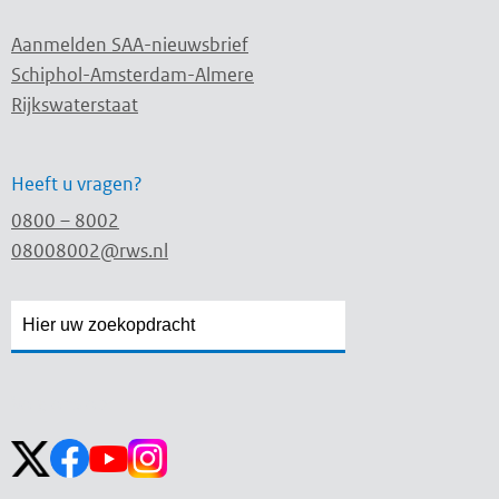
Aanmelden SAA-nieuwsbrief
Schiphol-Amsterdam-Almere
Rijkswaterstaat
Heeft u vragen?
0800 – 8002
08008002@rws.nl
Zoekveld
Zoekveld
openen
sluiten
Volg ons op: