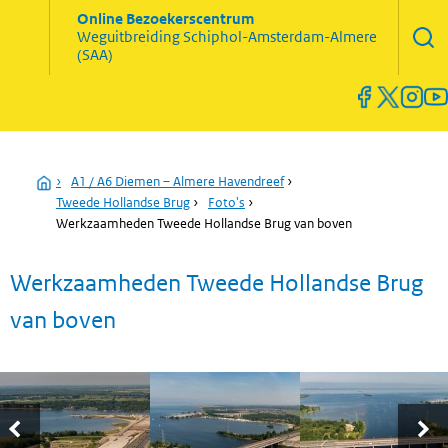
Zoekve
Online Bezoekerscentrum
opene
Weguitbreiding
Schiphol-Amsterdam-Almere
Menu
(SAA)
open
en
sluiten
Home
›
A1 / A6 Diemen – Almere Havendreef
›
Tweede Hollandse Brug
›
Foto's
›
Werkzaamheden Tweede Hollandse Brug van boven
Werkzaamheden Tweede Hollandse Brug
van boven