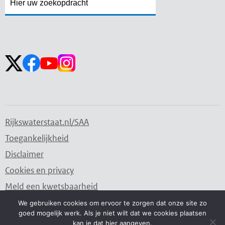
Zoekveld
Zoekveld
openen
sluiten
Volg ons op:
Rijkswaterstaat.nl/SAA
Toegankelijkheid
Disclaimer
Cookies en privacy
Meld een kwetsbaarheid
We gebruiken cookies om ervoor te zorgen dat onze site zo
goed mogelijk werk. Als je niet wilt dat we cookies plaatsen
Water. Wegen. Werken. Rijkswaterstaat.
kan je dat hier aangeven.