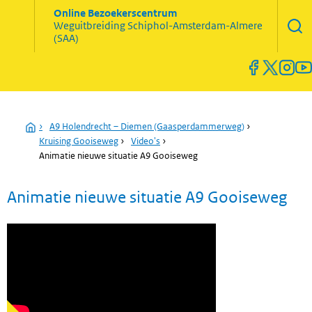
Zoekve
Online Bezoekerscentrum
opene
Weguitbreiding
Schiphol-Amsterdam-Almere
Menu
(SAA)
open
en
sluiten
Home
›
A9 Holendrecht – Diemen (Gaasperdammerweg)
›
Kruising Gooiseweg
›
Video's
›
Animatie nieuwe situatie A9 Gooiseweg
Animatie nieuwe situatie A9 Gooiseweg