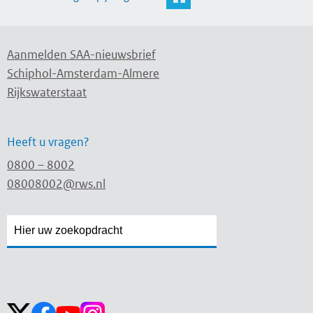
Aanmelden SAA-nieuwsbrief
Schiphol-Amsterdam-Almere
Rijkswaterstaat
Heeft u vragen?
0800 – 8002
08008002@rws.nl
Zoekveld
Zoekveld
openen
sluiten
Volg ons op: