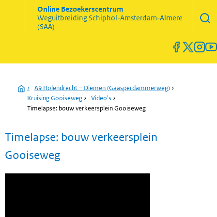
Zoekve
Online Bezoekerscentrum
opene
Weguitbreiding
Schiphol-Amsterdam-Almere
Menu
(SAA)
open
en
sluiten
Home
›
A9 Holendrecht – Diemen (Gaasperdammerweg)
›
Kruising Gooiseweg
›
Video's
›
Timelapse: bouw verkeersplein Gooiseweg
Timelapse: bouw verkeersplein
Gooiseweg