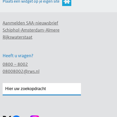
Plaats een widget op je eigen site
Aanmelden SAA-nieuwsbrief
Schiphol-Amsterdam-Almere
Rijkswaterstaat
Heeft u vragen?
0800 – 8002
08008002@rws.nl
Zoekveld
Zoekveld
openen
sluiten
Volg ons op: