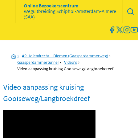
Zoekve
Online Bezoekerscentrum
opene
Weguitbreiding
Schiphol-Amsterdam-Almere
Menu
(SAA)
open
en
sluiten
Home
›
A9 Holendrecht – Diemen (Gaasperdammerweg)
›
Gaasperdammertunnel
›
Video's
›
Video aanpassing kruising Gooiseweg/Langbroekdreef
Video aanpassing kruising
Gooiseweg/Langbroekdreef