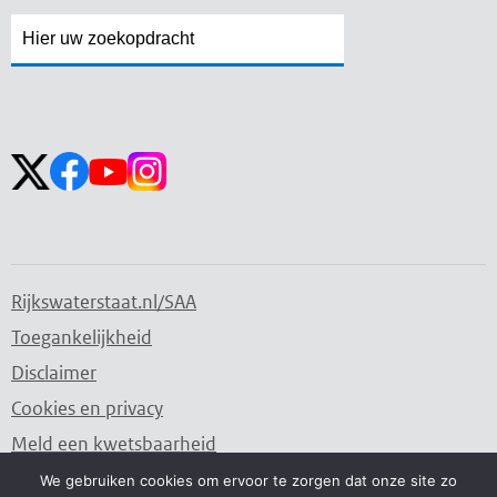
Zoekveld
Zoekveld
openen
sluiten
Volg ons op:
Rijkswaterstaat.nl/SAA
Toegankelijkheid
Disclaimer
Cookies en privacy
Meld een kwetsbaarheid
We gebruiken cookies om ervoor te zorgen dat onze site zo