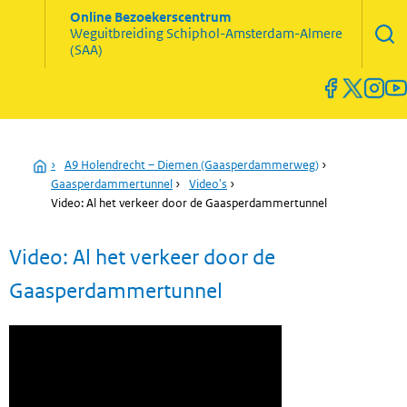
Zoekve
Online Bezoekerscentrum
opene
Weguitbreiding
Schiphol-Amsterdam-Almere
Menu
(SAA)
open
en
sluiten
Home
›
A9 Holendrecht – Diemen (Gaasperdammerweg)
›
Gaasperdammertunnel
›
Video's
›
Video: Al het verkeer door de Gaasperdammertunnel
Video: Al het verkeer door de
Gaasperdammertunnel