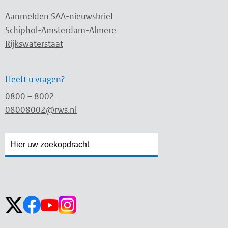
Aanmelden SAA-nieuwsbrief
Schiphol-Amsterdam-Almere
Rijkswaterstaat
Heeft u vragen?
0800 – 8002
08008002@rws.nl
Zoekveld
Zoekveld
openen
sluiten
Volg ons op: