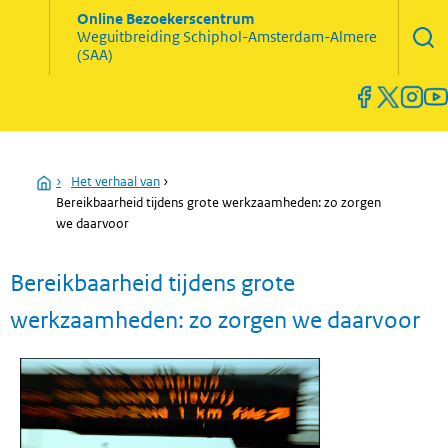
Zoekve
Online Bezoekerscentrum
opene
Weguitbreiding
Schiphol-Amsterdam-Almere
Menu
(SAA)
open
en
sluiten
Home
›
Het verhaal van
›
Bereikbaarheid tijdens grote werkzaamheden: zo zorgen
we daarvoor
Bereikbaarheid tijdens grote
werkzaamheden: zo zorgen we daarvoor