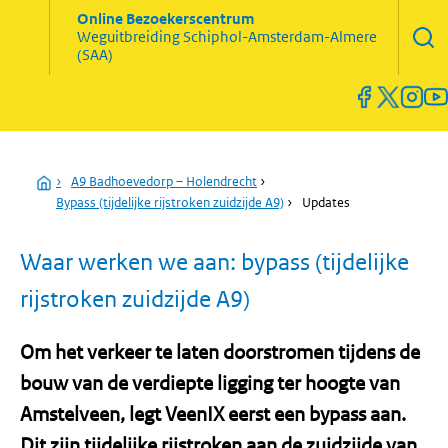
Zoekve
Online Bezoekerscentrum
opene
Weguitbreiding
Schiphol-Amsterdam-Almere
Menu
(SAA)
open
en
sluiten
Home
›
A9 Badhoevedorp – Holendrecht
›
Bypass (tijdelijke rijstroken zuidzijde A9)
›
Updates
Waar werken we aan: bypass (tijdelijke
rijstroken zuidzijde A9)
Om het verkeer te laten doorstromen tijdens de
bouw van de verdiepte ligging ter hoogte van
Amstelveen, legt VeenIX eerst een bypass aan.
Dit zijn tijdelijke rijstroken aan de zuidzijde van