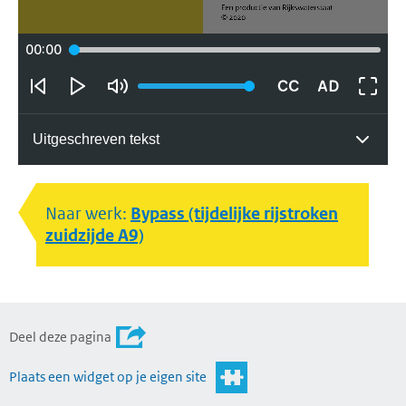
00:00
Video
Video
Geluid
Vid
Volume:
herstarten
afspelen
uitzetten
naa
Ondertiteling
Audiodescri
voll
1
aanzetten
aanzetten
sch
Uitgeschreven tekst
Naar werk:
Bypass (tijdelijke rijstroken
zuidzijde A9)
Deel deze pagina
Plaats een widget op je eigen site