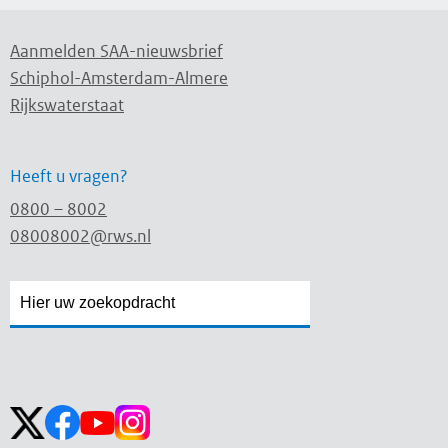
Aanmelden SAA-nieuwsbrief
Schiphol-Amsterdam-Almere
Rijkswaterstaat
Heeft u vragen?
0800 – 8002
08008002@rws.nl
Zoekveld
Zoekveld
openen
sluiten
Volg ons op: