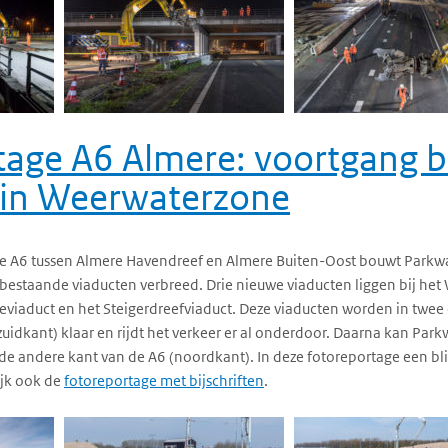
tage A6 Almere: voortgang 
 in Weerwaterzone
de A6 tussen Almere Havendreef en Almere Buiten-Oost bouwt Parkw
 bestaande viaducten verbreed. Drie nieuwe viaducten liggen bij het
adeviaduct en het Steigerdreefviaduct. Deze viaducten worden in twe
(zuidkant) klaar en rijdt het verkeer er al onderdoor. Daarna kan Pa
de andere kant van de A6 (noordkant). In deze fotoreportage een bl
jk ook de
fotoreportage met bijschriften
.