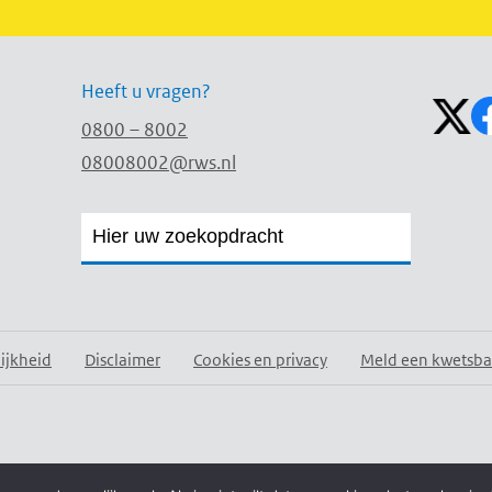
Volg on
Heeft u vragen?
0800 – 8002
08008002@rws.nl
Zoekveld
Zoekveld
openen
sluiten
ijkheid
Disclaimer
Cookies en privacy
Meld een kwetsba