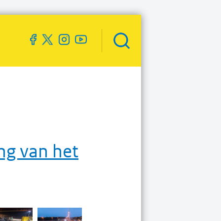
Zoekveld
openen
ng van het