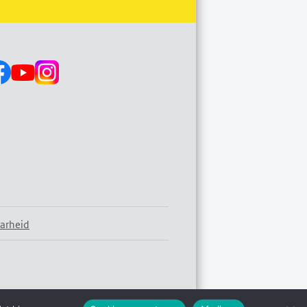
s op:
arheid