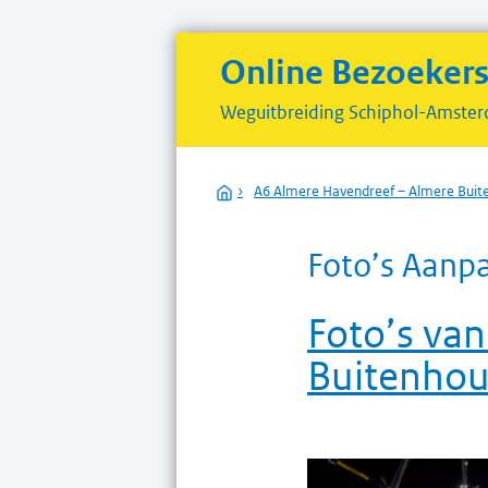
Online Bezoeker
Weguitbreiding
Schiphol-Amster
Home
›
A6 Almere Havendreef – Almere Buit
Foto’s Aanpa
Foto’s van
Buitenhou