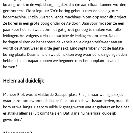
bovengronds in de wijk klaargelegd, zodat die aan elkaar kunnen worden
gemonteerd. Floor legt uit: ‘Zo’n boring gebeurt met een hele grote
boormachine. Er zijn 3 verschillende machines in omloop voor dit project.
Ze boren in een grote boog onder de A9 door. Daarvoor moeten ze een
paar keer heen en weer, om het gat groot genoeg te maken voor alle
leidingen. Vervolgens trekt de machine de leiding erdoorheen. Na de
boringen sluiten de beheerders de kabels en leidingen zelf weer aan en
wordt de straat weer in orde gemaakt. Eind september vindt de laatste
boring plaats. Daarna halen we de hekken weg waar de leidingen geleden
hebben. In het najaar kunnen we beginnen met het aanplanten van de
bomen.’
Helemaal duidelijk
Meneer Blok woont vlakbij de Gaasperplas. ‘Er zijn maar weinig plekjes
waar je zo mooi woont. Ik kijk zelf niet uit op de werkzaamheden, maar ik
kom er wel langs. Daarom wilde ik graag weten wat er gebeurt en hoe het
er straks allemaal uit komt te zien. Dat is me nu helemaal duidelijk
geworden.’