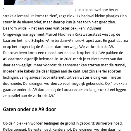
‘
Ik ben benieuwd hoe het er
straks allemaal uit komt te zien’, zegt Blok. ‘Ik had wel kleine plaatjes zien
staan in de nieuwsbrief, maar daarop kun je het toch niet goed zien.
Daarom wilde ik het een keer wat beter bekijken.’ Adviseur
Omgevingsmanagement Marcel Floor van Rijkswaterstaat wijst op de
kaarten het hele Schiphol-Amsterdam-Almere-traject aan. En gaat daarna
in op het project bij de Gaasperdammerweg. ‘We verbreden de A9.
Daaroverheen komt een tunnel met een park op het dak. We pakken de
A9 daarmee eigenlijk helemaal in. In 2020 merk je er niets meer van dat
daar een weg ligt. Maar voordat de aannemer kan starten met die tunnel,
moeten alle kabels die daar liggen aan de kant. Dat zijn allerlei soorten
leidingen: van glasvezel voor internet, tot een waterleiding van 1 meter
doorsnede. De leidingen worden zo veel mogelijk gebundeld. Op 4 plekken
gaan ze onder de A9 door, en bij de Loosdrecht- en Langbroekdreef liggen
ze parallel aan de verbrede A9.’
Gaten onder de A9 door
Op de 4 plekken worden leidingen de grond in geboord: Bijlmerpleinpad,
Kelbergenpad, Nellesteinpad, Kantershof. De leidingen worden daar nu