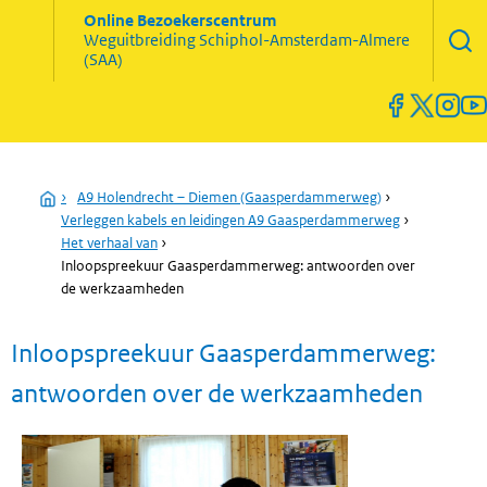
Zoekve
Online Bezoekerscentrum
opene
Weguitbreiding
Schiphol-Amsterdam-Almere
Menu
(SAA)
open
en
sluiten
Home
›
A9 Holendrecht – Diemen (Gaasperdammerweg)
›
Verleggen kabels en leidingen A9 Gaasperdammerweg
›
Het verhaal van
›
Inloopspreekuur Gaasperdammerweg: antwoorden over
de werkzaamheden
Inloopspreekuur Gaasperdammerweg:
antwoorden over de werkzaamheden