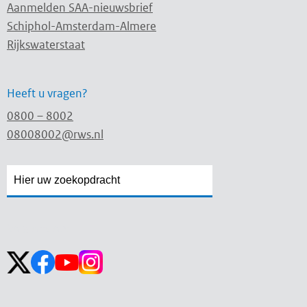
Aanmelden SAA-nieuwsbrief
Schiphol-Amsterdam-Almere
Rijkswaterstaat
Heeft u vragen?
0800 – 8002
08008002@rws.nl
Zoekveld
Zoekveld
openen
sluiten
Volg ons op: