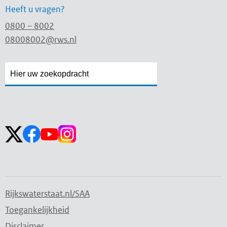
Heeft u vragen?
0800 – 8002
08008002@rws.nl
Zoekveld
Zoekveld
openen
sluiten
Volg ons op:
Rijkswaterstaat.nl/SAA
Toegankelijkheid
Disclaimer