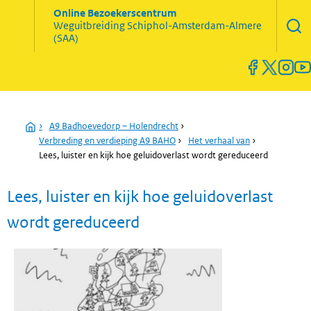
Zoekve
Online Bezoekerscentrum
opene
Weguitbreiding
Schiphol-Amsterdam-Almere
Menu
(SAA)
open
en
sluiten
Home
›
A9 Badhoevedorp – Holendrecht
›
Verbreding en verdieping A9 BAHO
›
Het verhaal van
›
Lees, luister en kijk hoe geluidoverlast wordt gereduceerd
Lees, luister en kijk hoe geluidoverlast
wordt gereduceerd