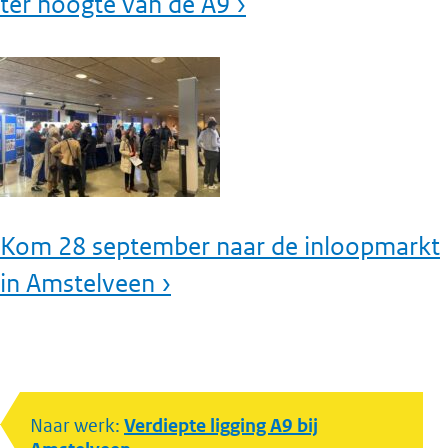
ter hoogte van de A9 ›
Kom 28 september naar de inloopmarkt
in Amstelveen ›
Naar werk:
Verdiepte ligging A9 bij