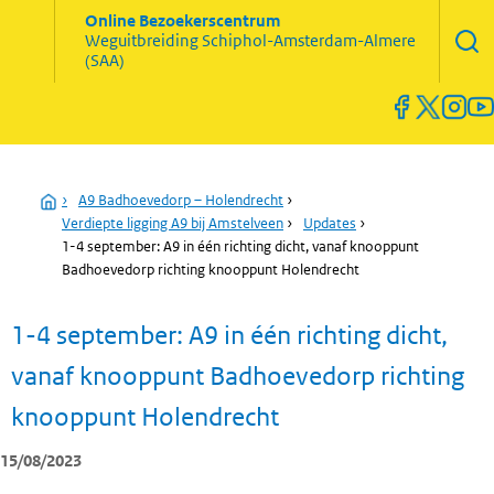
Zoekve
Online Bezoekerscentrum
opene
Weguitbreiding
Schiphol-Amsterdam-Almere
Menu
(SAA)
open
en
sluiten
Home
›
A9 Badhoevedorp – Holendrecht
›
Verdiepte ligging A9 bij Amstelveen
›
Updates
›
1-4 september: A9 in één richting dicht, vanaf knooppunt
Badhoevedorp richting knooppunt Holendrecht
1-4 september: A9 in één richting dicht,
vanaf knooppunt Badhoevedorp richting
knooppunt Holendrecht
15/08/2023