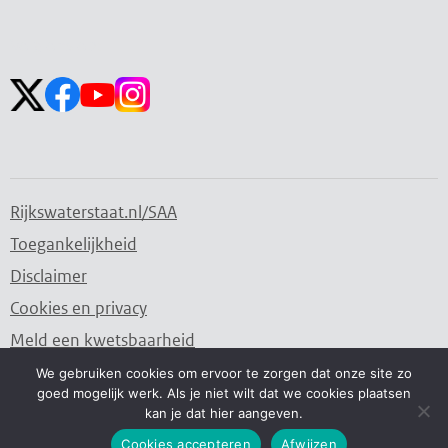
Zoekveld
Zoekveld
openen
sluiten
Volg ons op:
Rijkswaterstaat.nl/SAA
Toegankelijkheid
Disclaimer
Cookies en privacy
Meld een kwetsbaarheid
We gebruiken cookies om ervoor te zorgen dat onze site zo
goed mogelijk werk. Als je niet wilt dat we cookies plaatsen
Water. Wegen. Werken. Rijkswaterstaat.
kan je dat hier aangeven.
Cookies accepteren
Afwijzen