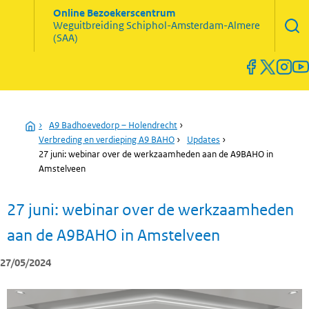
Zoekve
Online Bezoekerscentrum
opene
Weguitbreiding
Schiphol-Amsterdam-Almere
Menu
(SAA)
open
en
sluiten
Home
›
A9 Badhoevedorp – Holendrecht
›
Verbreding en verdieping A9 BAHO
›
Updates
›
27 juni: webinar over de werkzaamheden aan de A9BAHO in
Amstelveen
27 juni: webinar over de werkzaamheden
aan de A9BAHO in Amstelveen
27/05/2024