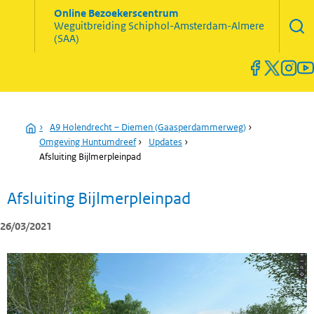
Zoekve
Online Bezoekerscentrum
opene
Weguitbreiding
Schiphol-Amsterdam-Almere
Menu
(SAA)
open
en
sluiten
Home
›
A9 Holendrecht – Diemen (Gaasperdammerweg)
›
Omgeving Huntumdreef
›
Updates
›
Afsluiting Bijlmerpleinpad
Afsluiting Bijlmerpleinpad
26/03/2021