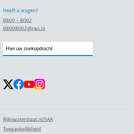
Heeft u vragen?
0800 – 8002
08008002@rws.nl
Zoekveld
Zoekveld
openen
sluiten
Volg ons op:
Rijkswaterstaat.nl/SAA
Toegankelijkheid