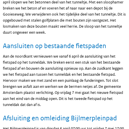
april slopen we het betonnen deel van het tunneltje. Met een sloophamer
breken we het beton af en voeren het af naar naar een depot bij de
Gooieseweg. We verwijderen ook het tijdelijke deel van het tunneltje. Dit is
opgebouwd met stalen golfplaten die met bouten zijn vastgezet. Het
losmaken van deze bouten maakt veel herrie. De sloop van het tunneltje
duurt ongeveer een week.
Aansluiten op bestaande fietspaden
Aan de noordkant vernieuwen we vanaf 6 april de aansluiting van het
fietspad op het tunneldak. We
breken eerst een stuk van het bestaande
fietspad af en bouwen de aansluiting opnieuw op. Aan de zuidkant leggen
we het fietspad aan tussen het tunneldak en het bestaande fietspad.
Hiervoor maken we met zand en een puinlaag de funderingen. Tot slot
brengen we asfalt aan en werken we de bermen netjes af. De gemeente
Amsterdam plaatst verlichting. Op vrijdag 7 mei gaat het nieuwe fietspad
aan het eind van de middag open. Dit is het tweede fietspad op het
tunneldak dat dan af is.
Afsluiting en omleiding Bijlmerpleinpad
Het Bijlmerpleinpad is van dinsdag 6 april 07:00 uur tot vrijdag 7 mei 17:00