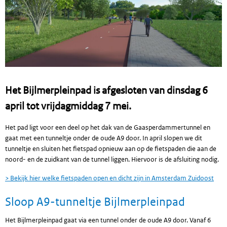
Het Bijlmerpleinpad is afgesloten van dinsdag 6
april tot vrijdagmiddag 7 mei.
Het pad ligt voor een deel op het dak van de Gaasperdammertunnel en
gaat met een tunneltje onder de oude A9 door. In april slopen we dit
tunneltje en sluiten het fietspad opnieuw aan op de fietspaden die aan de
noord- en de zuidkant van de tunnel liggen. Hiervoor is de afsluiting nodig.
> Bekijk hier welke fietspaden open en dicht zijn in Amsterdam Zuidoost
Sloop A9-tunneltje Bijlmerpleinpad
Het Bijlmerpleinpad gaat via een tunnel onder de oude A9 door. Vanaf 6