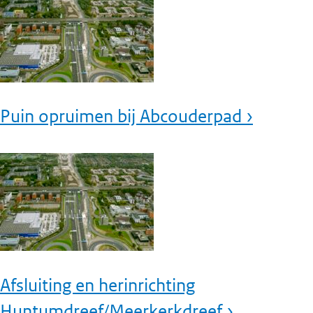
Puin opruimen bij Abcouderpad ›
Afsluiting en herinrichting
Huntumdreef/Meerkerkdreef ›