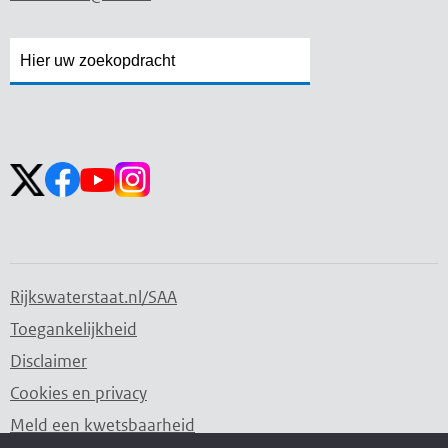
Zoekveld
Zoekveld
openen
sluiten
Volg ons op:
Rijkswaterstaat.nl/SAA
Toegankelijkheid
Disclaimer
Cookies en privacy
Meld een kwetsbaarheid