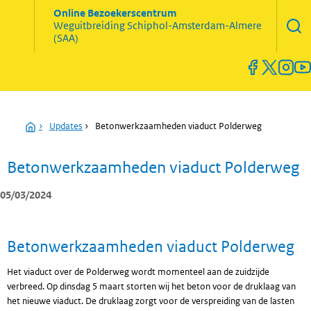
Zoekve
Online Bezoekerscentrum
opene
Weguitbreiding
Schiphol-Amsterdam-Almere
Menu
(SAA)
open
en
sluiten
Home
›
Updates
›
Betonwerkzaamheden viaduct Polderweg
Betonwerkzaamheden viaduct Polderweg
05/03/2024
Betonwerkzaamheden viaduct Polderweg
Het viaduct over de Polderweg wordt momenteel aan de zuidzijde
verbreed. Op dinsdag 5 maart storten wij het beton voor de druklaag van
het nieuwe viaduct. De druklaag zorgt voor de verspreiding van de lasten