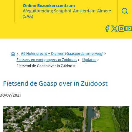
Zoekve
Online Bezoekerscentrum
opene
Weguitbreiding
Schiphol-Amsterdam-Almere
Menu
(SAA)
open
en
sluiten
Home
›
A9 Holendrecht – Diemen (Gaasperdammerweg)
›
Fietsers en voetgangers in Zuidoost
›
Updates
›
Fietsend de Gaasp over in Zuidoost
Fietsend de Gaasp over in Zuidoost
30/07/2021