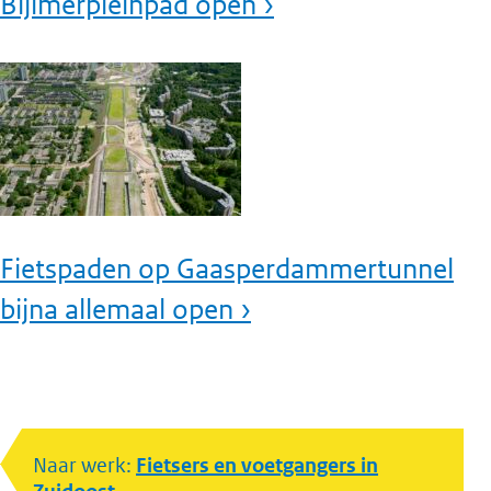
Bijlmerpleinpad open ›
Fietspaden op Gaasperdammertunnel
bijna allemaal open ›
Naar werk:
Fietsers en voetgangers in