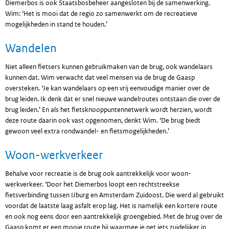
Diemerbos is ook Staatsbosbeheer aangesloten bij de samenwerking.
Wim: ‘Het is mooi dat de regio zo samenwerkt om de recreatieve
mogelijkheden in stand te houden.’
Wandelen
Niet alleen fietsers kunnen gebruikmaken van de brug, ook wandelaars
kunnen dat. Wim verwacht dat veel mensen via de brug de Gaasp
oversteken. ‘Je kan wandelaars op een vrij eenvoudige manier over de
brug leiden. Ik denk dat er snel nieuwe wandelroutes ontstaan die over de
brug leiden.’ En als het fietsknooppuntennetwerk wordt herzien, wordt
deze route daarin ook vast opgenomen, denkt Wim. ‘De brug biedt
gewoon veel extra rondwandel- en fietsmogelijkheden.’
Woon-werkverkeer
Behalve voor recreatie is de brug ook aantrekkelijk voor woon-
werkverkeer. ‘Door het Diemerbos loopt een rechtstreekse
fietsverbinding tussen IJburg en Amsterdam Zuidoost. Die werd al gebruikt
voordat de laatste laag asfalt erop lag. Het is namelijk een kortere route
en ook nog eens door een aantrekkelijk groengebied. Met de brug over de
Gaasp komt er een mooie route bij waarmee je net iets zuidelijker in