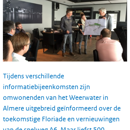
Tijdens verschillende
informatiebijeenkomsten zijn
omwonenden van het Weerwater in
Almere uitgebreid geïnformeerd over de
toekomstige Floriade en vernieuwingen
van de snelweg A6. Maar liefst 500