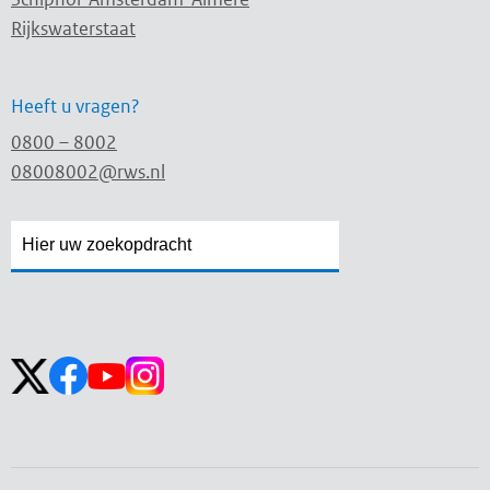
Rijkswaterstaat
Heeft u vragen?
0800 – 8002
08008002@rws.nl
Zoekveld
Zoekveld
openen
sluiten
Volg ons op: