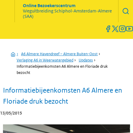
Zoekve
Online Bezoekerscentrum
opene
Weguitbreiding
Schiphol-Amsterdam-Almere
Menu
(SAA)
open
en
sluiten
Home
›
A6 Almere Havendreef – Almere Buiten-Oost
›
Verlaging A6 in Weerwatergebied
›
Updates
›
Informatiebijeenkomsten A6 Almere en Floriade druk
bezocht
Informatiebijeenkomsten A6 Almere en
Floriade druk bezocht
13/05/2015