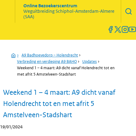
Zoekve
Online Bezoekerscentrum
opene
Weguitbreiding
Schiphol-Amsterdam-Almere
Menu
(SAA)
open
en
sluiten
Home
›
A9 Badhoevedorp – Holendrecht
›
Verbreding en verdieping A9 BAHO
›
Updates
›
Weekend 1 – 4 maart: A9 dicht vanaf Holendrecht tot en
met afrit 5 Amstelveen-Stadshart
Weekend 1 – 4 maart: A9 dicht vanaf
Holendrecht tot en met afrit 5
Amstelveen-Stadshart
19/01/2024