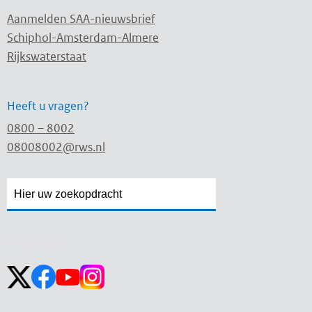
Aanmelden SAA-nieuwsbrief
Schiphol-Amsterdam-Almere
Rijkswaterstaat
Heeft u vragen?
0800 – 8002
08008002@rws.nl
Zoekveld
Zoekveld
openen
sluiten
Volg ons op: