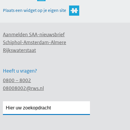
Plaats een widget op je eigen site
Aanmelden SAA-nieuwsbrief
Schiphol-Amsterdam-Almere
Rijkswaterstaat
Heeft u vragen?
0800 – 8002
08008002@rws.nl
Zoekveld
Zoekveld
openen
sluiten
Volg ons op: