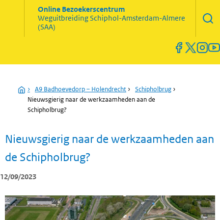
Zoekve
Online Bezoekerscentrum
opene
Weguitbreiding
Schiphol-Amsterdam-Almere
Menu
(SAA)
open
en
sluiten
Home
›
A9 Badhoevedorp – Holendrecht
›
Schipholbrug
›
Nieuwsgierig naar de werkzaamheden aan de
Schipholbrug?
Nieuwsgierig naar de werkzaamheden aan
de Schipholbrug?
12/09/2023