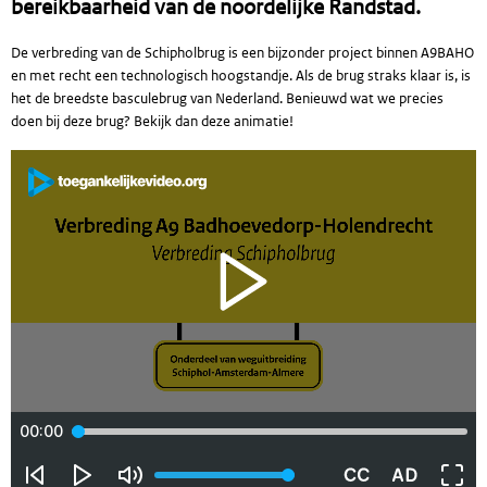
bereikbaarheid van de noordelijke Randstad.
De verbreding van de Schipholbrug is een bijzonder project binnen A9BAHO
en met recht een technologisch hoogstandje. Als de brug straks klaar is, is
het de breedste basculebrug van Nederland. Benieuwd wat we precies
doen bij deze brug? Bekijk dan deze animatie!
Video
afspelen
00:00
Video
Video
Geluid
Vi
Volume: