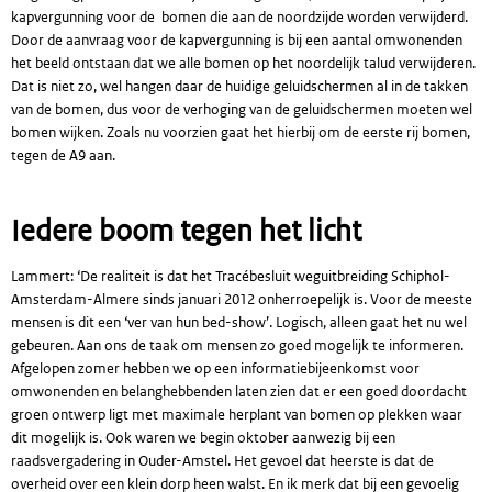
kapvergunning voor de bomen die aan de noordzijde worden verwijderd.
Door de aanvraag voor de kapvergunning is bij een aantal omwonenden
het beeld ontstaan dat we alle bomen op het noordelijk talud verwijderen.
Dat is niet zo, wel hangen daar de huidige geluidschermen al in de takken
van de bomen, dus voor de verhoging van de geluidschermen moeten wel
bomen wijken. Zoals nu voorzien gaat het hierbij om de eerste rij bomen,
tegen de A9 aan.
Iedere boom tegen het licht
Lammert: ‘De realiteit is dat het Tracébesluit weguitbreiding Schiphol-
Amsterdam-Almere sinds januari 2012 onherroepelijk is. Voor de meeste
mensen is dit een ‘ver van hun bed-show’. Logisch, alleen gaat het nu wel
gebeuren. Aan ons de taak om mensen zo goed mogelijk te informeren.
Afgelopen zomer hebben we op een informatiebijeenkomst voor
omwonenden en belanghebbenden laten zien dat er een goed doordacht
groen ontwerp ligt met maximale herplant van bomen op plekken waar
dit mogelijk is. Ook waren we begin oktober aanwezig bij een
raadsvergadering in Ouder-Amstel. Het gevoel dat heerste is dat de
overheid over een klein dorp heen walst. En ik merk dat bij een gevoelig