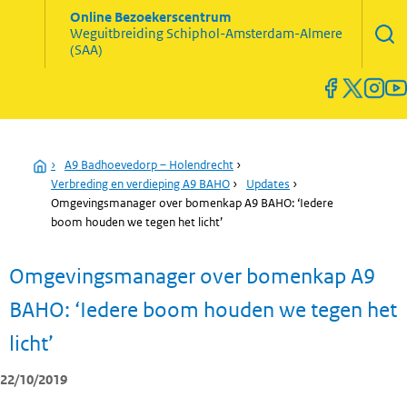
Zoekve
Online Bezoekerscentrum
opene
Weguitbreiding
Schiphol-Amsterdam-Almere
Menu
(SAA)
open
en
sluiten
Home
›
A9 Badhoevedorp – Holendrecht
›
Verbreding en verdieping A9 BAHO
›
Updates
›
Omgevingsmanager over bomenkap A9 BAHO: ‘Iedere
boom houden we tegen het licht’
Omgevingsmanager over bomenkap A9
BAHO: ‘Iedere boom houden we tegen het
licht’
22/10/2019