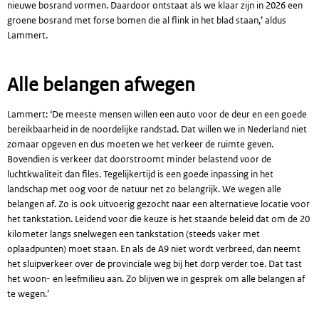
nieuwe bosrand vormen. Daardoor ontstaat als we klaar zijn in 2026 een
groene bosrand met forse bomen die al flink in het blad staan,’ aldus
Lammert.
Alle belangen afwegen
Lammert: ‘De meeste mensen willen een auto voor de deur en een goede
bereikbaarheid in de noordelijke randstad. Dat willen we in Nederland niet
zomaar opgeven en dus moeten we het verkeer de ruimte geven.
Bovendien is verkeer dat doorstroomt minder belastend voor de
luchtkwaliteit dan files. Tegelijkertijd is een goede inpassing in het
landschap met oog voor de natuur net zo belangrijk. We wegen alle
belangen af. Zo is ook uitvoerig gezocht naar een alternatieve locatie voor
het tankstation. Leidend voor die keuze is het staande beleid dat om de 20
kilometer langs snelwegen een tankstation (steeds vaker met
oplaadpunten) moet staan. En als de A9 niet wordt verbreed, dan neemt
het sluipverkeer over de provinciale weg bij het dorp verder toe. Dat tast
het woon- en leefmilieu aan. Zo blijven we in gesprek om alle belangen af
te wegen.’