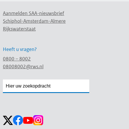
Aanmelden SAA-nieuwsbrief
Schiphol-Amsterdam-Almere
Rijkswaterstaat
Heeft u vragen?
0800 – 8002
08008002@rws.nl
Zoekveld
Zoekveld
openen
sluiten
Volg ons op: