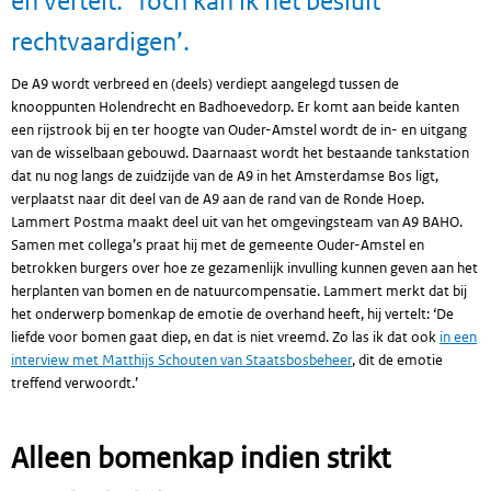
en vertelt: ‘Toch kan ik het besluit
rechtvaardigen’.
De A9 wordt verbreed en (deels) verdiept aangelegd tussen de
knooppunten Holendrecht en Badhoevedorp. Er komt aan beide kanten
een rijstrook bij en ter hoogte van Ouder-Amstel wordt de in- en uitgang
van de wisselbaan gebouwd. Daarnaast wordt het bestaande tankstation
dat nu nog langs de zuidzijde van de A9 in het Amsterdamse Bos ligt,
verplaatst naar dit deel van de A9 aan de rand van de Ronde Hoep.
Lammert Postma maakt deel uit van het omgevingsteam van A9 BAHO.
Samen met collega’s praat hij met de gemeente Ouder-Amstel en
betrokken burgers over hoe ze gezamenlijk invulling kunnen geven aan het
herplanten van bomen en de natuurcompensatie. Lammert merkt dat bij
het onderwerp bomenkap de emotie de overhand heeft, hij vertelt: ‘De
liefde voor bomen gaat diep, en dat is niet vreemd. Zo las ik dat ook
in een
interview met Matthijs Schouten van Staatsbosbeheer
, dit de emotie
treffend verwoordt.’
Alleen bomenkap indien strikt