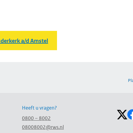
derkerk a/d Amstel
Pl
Volg on
Heeft u vragen?
0800 – 8002
08008002@rws.nl