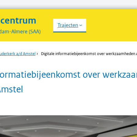
scentrum
Trajecten
dam-Almere (SAA)
uderkerk a/d Amstel
›
Digitale informatiebijeenkomst over werkzaamheden 
nformatiebijeenkomst over werkz
Amstel