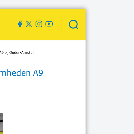
Zoekveld
openen
A9 bij Ouder-Amstel
aamheden A9