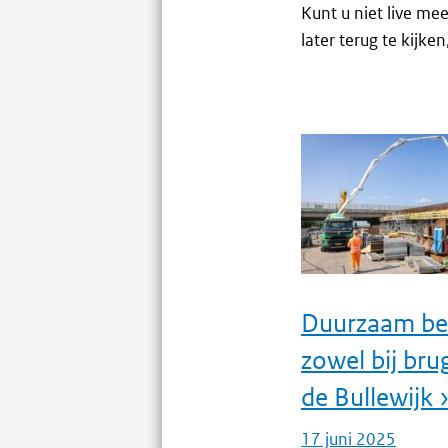
Kunt u niet live m
later terug te kijk
Duurzaam bet
zowel bij bru
de Bullewijk 
17 juni 2025