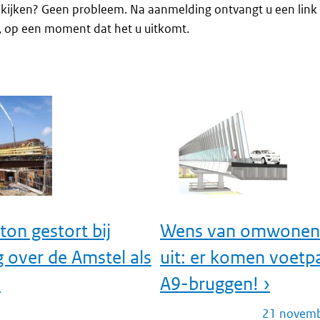
eekijken? Geen probleem. Na aanmelding ontvangt u een lin
en, op een moment dat het u uitkomt.
on gestort bij
Wens van omwonen
g over de Amstel als
uit: er komen voetp
›
A9-bruggen! ›
21 novem