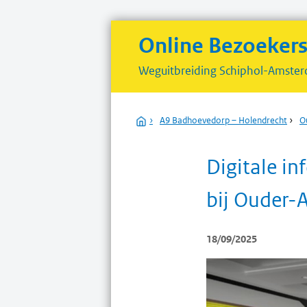
Online Bezoeker
Weguitbreiding
Schiphol-Amster
Home
›
A9 Badhoevedorp – Holendrecht
›
O
Digitale i
bij Ouder-
18/09/2025