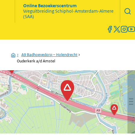
Zoekve
Online Bezoekerscentrum
opene
Weguitbreiding
Schiphol-Amsterdam-Almere
Menu
(SAA)
open
en
sluiten
Home
›
A9 Badhoevedorp – Holendrecht
›
Ouderkerk a/d Amstel