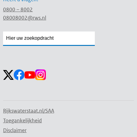
0800 – 8002
08008002@rws.nl
Zoekveld
Zoekveld
openen
sluiten
Volg ons op:
Rijkswaterstaat.nl/SAA
Toegankelijkheid
Disclaimer