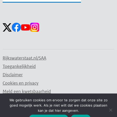
Zoekveld
Zoekveld
openen
sluiten
Volg ons op:
Rijkswaterstaat.nl/SAA
Toegankelijkheid
Disclaimer
Cookies en privacy
Meld een kwetsbaarheid
We gebruiken cookies om ervoor te zorgen dat onze site zo
goed mogelijk werk. Als je niet wilt dat we cookies plaatsen
Water. Wegen. Werken. Rijkswaterstaat.
kan je dat hier aangeven.