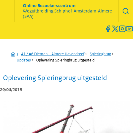
Zoekve
Online Bezoekerscentrum
opene
Weguitbreiding
Schiphol-Amsterdam-Almere
Menu
(SAA)
open
en
sluiten
Home
›
A1 / A6 Diemen – Almere Havendreef
›
Spieringbrug
›
Updates
›
Oplevering Spieringbrug uitgesteld
Oplevering Spieringbrug uitgesteld
29/04/2015