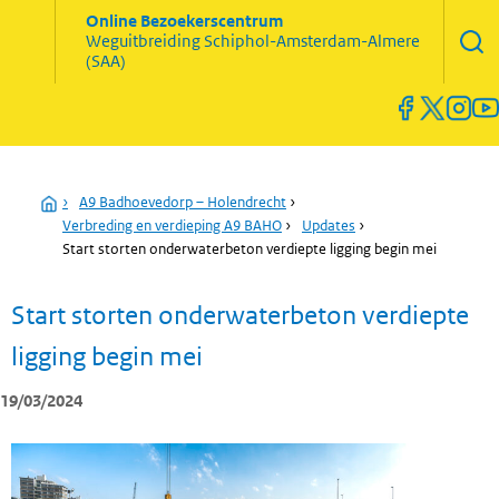
Zoekve
Online Bezoekerscentrum
opene
Weguitbreiding
Schiphol-Amsterdam-Almere
Menu
(SAA)
open
en
sluiten
Home
›
A9 Badhoevedorp – Holendrecht
›
Verbreding en verdieping A9 BAHO
›
Updates
›
Start storten onderwaterbeton verdiepte ligging begin mei
Start storten onderwaterbeton verdiepte
ligging begin mei
19/03/2024