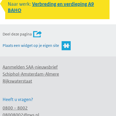
Naar werk:
Verbreding en verdieping A9
BAHO
Deel deze pagina
Plaats een widget op je eigen site
Aanmelden SAA-nieuwsbrief
Schiphol-Amsterdam-Almere
Rijkswaterstaat
Heeft u vragen?
0800 – 8002
08008002@rws.nl