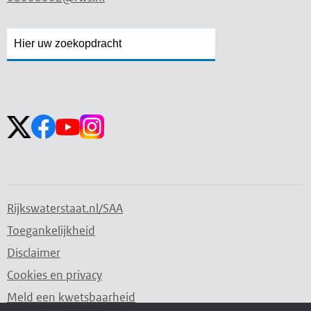
Zoekveld
Zoekveld
openen
sluiten
Volg ons op:
Rijkswaterstaat.nl/SAA
Toegankelijkheid
Disclaimer
Cookies en privacy
Meld een kwetsbaarheid