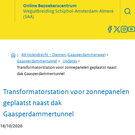
Zoekve
Online Bezoekerscentrum
opene
Weguitbreiding
Schiphol-Amsterdam-Almere
Menu
(SAA)
open
en
sluiten
Home
›
A9 Holendrecht – Diemen (Gaasperdammerweg)
›
Gaasperdammertunnel
›
Updates
›
Transformatorstation voor zonnepanelen geplaatst naast
dak Gaasperdammertunnel
Transformatorstation voor zonnepanelen
geplaatst naast dak
Gaasperdammertunnel
16/10/2020