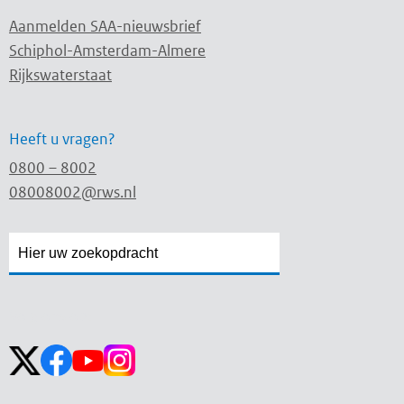
Aanmelden SAA-nieuwsbrief
Schiphol-Amsterdam-Almere
Rijkswaterstaat
Heeft u vragen?
0800 – 8002
08008002@rws.nl
Zoekveld
Zoekveld
openen
sluiten
Volg ons op: