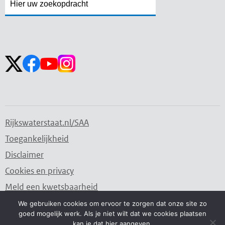
Zoekveld
Zoekveld
openen
sluiten
Volg ons op:
Rijkswaterstaat.nl/SAA
Toegankelijkheid
Disclaimer
Cookies en privacy
Meld een kwetsbaarheid
We gebruiken cookies om ervoor te zorgen dat onze site zo
goed mogelijk werk. Als je niet wilt dat we cookies plaatsen
Water. Wegen. Werken. Rijkswaterstaat.
kan je dat hier aangeven.