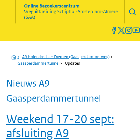
Zoekve
Online Bezoekerscentrum
opene
Weguitbreiding
Schiphol-Amsterdam-Almere
Menu
(SAA)
open
en
sluiten
Home
›
A9 Holendrecht – Diemen (Gaasperdammerweg)
›
Gaasperdammertunnel
›
Updates
Nieuws A9
Gaasperdammertunnel
Weekend 17-20 sept:
afsluiting A9