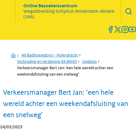
Zoekve
Online Bezoekerscentrum
opene
Weguitbreiding
Schiphol-Amsterdam-Almere
Menu
(SAA)
open
en
sluiten
Home
›
A9 Badhoevedorp – Holendrecht
›
Verbreding en verdieping A9 BAHO
›
Updates
›
Verkeersmanager Bert Jan: ‘een hele wereld achter een
weekendafsluiting van een snelweg’
Verkeersmanager Bert Jan: ‘een hele
wereld achter een weekendafsluiting van
een snelweg’
24/03/2023