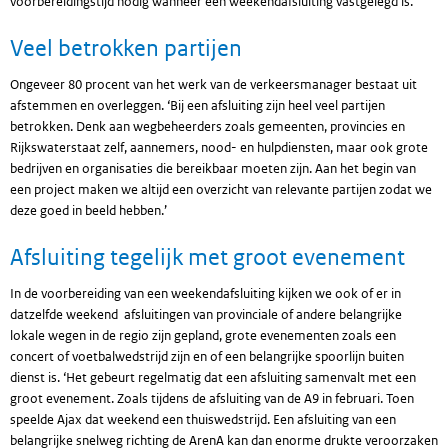
voorbereidingstijd nodig wanneer een weekendafsluiting vastgelegd is.’
Veel betrokken partijen
Ongeveer 80 procent van het werk van de verkeersmanager bestaat uit
afstemmen en overleggen. ‘Bij een afsluiting zijn heel veel partijen
betrokken. Denk aan wegbeheerders zoals gemeenten, provincies en
Rijkswaterstaat zelf, aannemers, nood- en hulpdiensten, maar ook grote
bedrijven en organisaties die bereikbaar moeten zijn. Aan het begin van
een project maken we altijd een overzicht van relevante partijen zodat we
deze goed in beeld hebben.’
Afsluiting tegelijk met groot evenement
In de voorbereiding van een weekendafsluiting kijken we ook of er in
datzelfde weekend afsluitingen van provinciale of andere belangrijke
lokale wegen in de regio zijn gepland, grote evenementen zoals een
concert of voetbalwedstrijd zijn en of een belangrijke spoorlijn buiten
dienst is. ‘Het gebeurt regelmatig dat een afsluiting samenvalt met een
groot evenement. Zoals tijdens de afsluiting van de A9 in februari. Toen
speelde Ajax dat weekend een thuiswedstrijd. Een afsluiting van een
belangrijke snelweg richting de ArenA kan dan enorme drukte veroorzaken