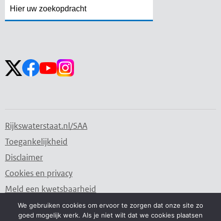
Zoekveld
Zoekveld
openen
sluiten
Volg ons op:
Rijkswaterstaat.nl/SAA
Toegankelijkheid
Disclaimer
Cookies en privacy
Meld een kwetsbaarheid
We gebruiken cookies om ervoor te zorgen dat onze site zo
goed mogelijk werk. Als je niet wilt dat we cookies plaatsen
Water. Wegen. Werken. Rijkswaterstaat.