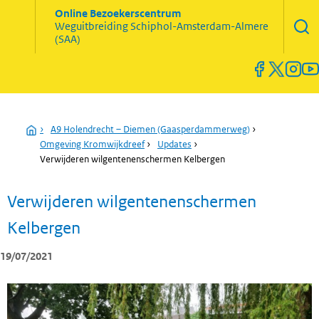
Zoekve
Online Bezoekerscentrum
opene
Weguitbreiding
Schiphol-Amsterdam-Almere
Menu
(SAA)
open
en
sluiten
Home
›
A9 Holendrecht – Diemen (Gaasperdammerweg)
›
Omgeving Kromwijkdreef
›
Updates
›
Verwijderen wilgentenenschermen Kelbergen
Verwijderen wilgentenenschermen
Kelbergen
19/07/2021