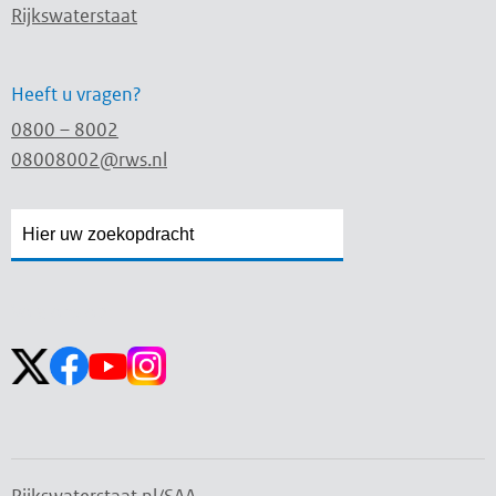
Rijkswaterstaat
Heeft u vragen?
0800 – 8002
08008002@rws.nl
Zoekveld
Zoekveld
openen
sluiten
Volg ons op: