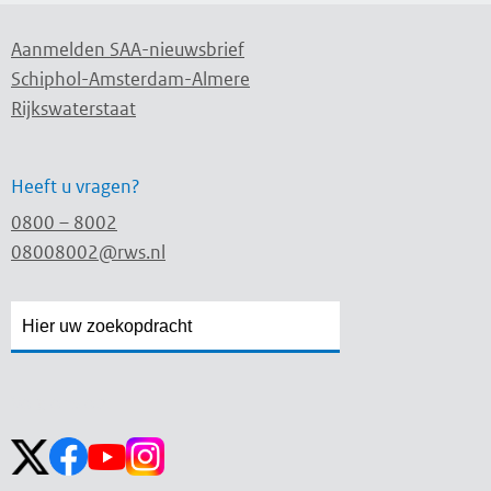
Aanmelden SAA-nieuwsbrief
Schiphol-Amsterdam-Almere
Rijkswaterstaat
Heeft u vragen?
0800 – 8002
08008002@rws.nl
Zoekveld
Zoekveld
openen
sluiten
Volg ons op: