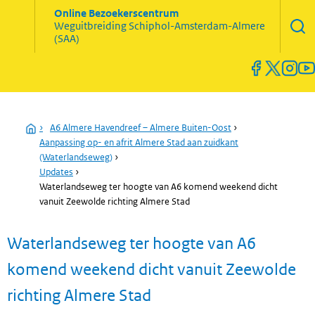
Zoekve
Online Bezoekerscentrum
opene
Weguitbreiding
Schiphol-Amsterdam-Almere
Menu
(SAA)
open
en
sluiten
Home
›
A6 Almere Havendreef – Almere Buiten-Oost
›
Aanpassing op- en afrit Almere Stad aan zuidkant
(Waterlandseweg)
›
Updates
›
Waterlandseweg ter hoogte van A6 komend weekend dicht
vanuit Zeewolde richting Almere Stad
Waterlandseweg ter hoogte van A6
komend weekend dicht vanuit Zeewolde
richting Almere Stad