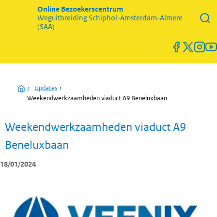
Zoekve
Online Bezoekerscentrum
opene
Weguitbreiding
Schiphol-Amsterdam-Almere
Menu
(SAA)
open
en
sluiten
Home
›
Updates
›
Weekendwerkzaamheden viaduct A9 Beneluxbaan
Weekendwerkzaamheden viaduct A9
Beneluxbaan
18/01/2024