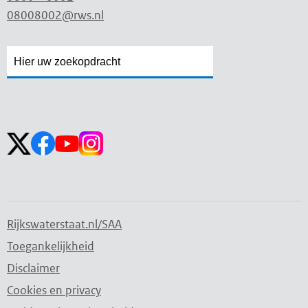
08008002@rws.nl
Zoekveld
Zoekveld
openen
sluiten
Volg ons op:
Rijkswaterstaat.nl/SAA
Toegankelijkheid
Disclaimer
Cookies en privacy