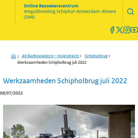
Zoekve
Online Bezoekerscentrum
opene
Weguitbreiding
Schiphol-Amsterdam-Almere
Menu
(SAA)
open
en
sluiten
Home
›
A9 Badhoevedorp – Holendrecht
›
Schipholbrug
›
Werkzaamheden Schipholbrug juli 2022
Werkzaamheden Schipholbrug juli 2022
06/07/2022