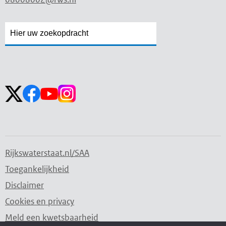
Zoekveld
Zoekveld
openen
sluiten
Volg ons op:
Rijkswaterstaat.nl/SAA
Toegankelijkheid
Disclaimer
Cookies en privacy
Meld een kwetsbaarheid