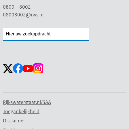
0800 – 8002
08008002@rws.nl
Zoekveld
Zoekveld
openen
sluiten
Volg ons op:
Rijkswaterstaat.nl/SAA
Toegankelijkheid
Disclaimer