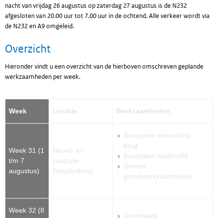
nacht van vrijdag 26 augustus op zaterdag 27 augustus is de N232
afgesloten van 20.00 uur tot 7.00 uur in de ochtend. Alle verkeer wordt via
de N232 en A9 omgeleid.
Overzicht
Hieronder vindt u een overzicht van de hierboven omschreven geplande
werkzaamheden per week.
Week
Locatie
Werkzaamheden
Boorpalen verbreding
brug
Week 31 (1
Noord- en
Boorpalen landhoofd
t/m 7
zuidzijde
Diverse
augustus)
Schipholbrug
grondwerkzaamheden
Week 32 (8
Grondwerk