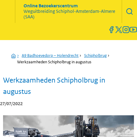
Zoekve
Online Bezoekerscentrum
opene
Weguitbreiding
Schiphol-Amsterdam-Almere
Menu
(SAA)
open
en
sluiten
Home
›
A9 Badhoevedorp – Holendrecht
›
Schipholbrug
›
Werkzaamheden Schipholbrug in augustus
Werkzaamheden Schipholbrug in
augustus
27/07/2022