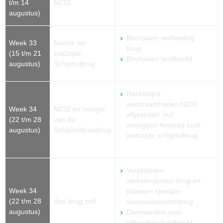
t/m 14
N232
augustus)
Boorpalen verbreding
Week 33
Noord- en
brug
(15 t/m 21
zuidzijde
Boorpalen landhoofd
augustus)
Schipholbrug
Nachtelijke
werkzaamheden N232
Week 34
N232 ter hoogte
afgesloten, incl.
(22 t/m 28
van de
omleggen fietspad zuid-
augustus)
Schipholdraaibrug
westzijde schipholbrug
Verplaatsen
verkeerslichten brug en
Week 34
plaatsen tijdelijke
(22 t/m 28
Aan brug zelf
aanvaarbescherming
augustus)
Damwanden voor
uitbreiding landhoofd