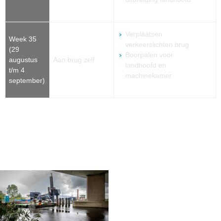
Verplaatsen
Week 35
verkeerslichten brug
(29
Boorpalen voor
augustus
Aan brug zelf
landhoofd en
t/m 4
machinekamer
september)