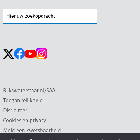
Zoekveld
Zoekveld
openen
sluiten
Volg ons op:
Rijkswaterstaat.nl/SAA
Toegankelijkheid
Disclaimer
Cookies en privacy
Meld een kwetsbaarheid