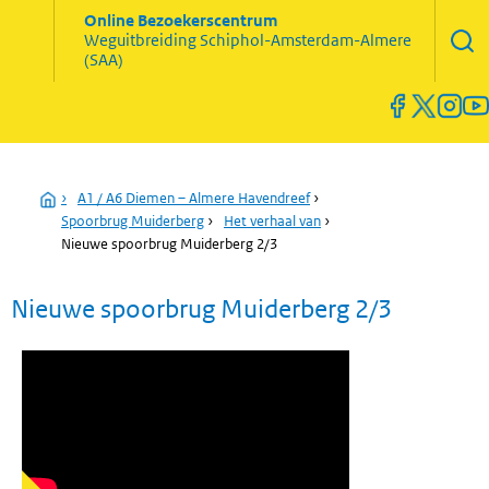
Zoekve
Online Bezoekerscentrum
opene
Weguitbreiding
Schiphol-Amsterdam-Almere
Menu
(SAA)
open
en
sluiten
Home
›
A1 / A6 Diemen – Almere Havendreef
›
Spoorbrug Muiderberg
›
Het verhaal van
›
Nieuwe spoorbrug Muiderberg 2/3
Nieuwe spoorbrug Muiderberg 2/3