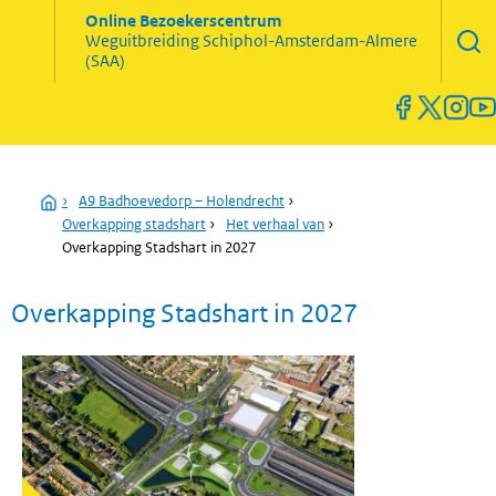
Zoekve
Online Bezoekerscentrum
opene
Weguitbreiding
Schiphol-Amsterdam-Almere
Menu
(SAA)
open
en
sluiten
Home
›
A9 Badhoevedorp – Holendrecht
›
Overkapping stadshart
›
Het verhaal van
›
Overkapping Stadshart in 2027
Overkapping Stadshart in 2027