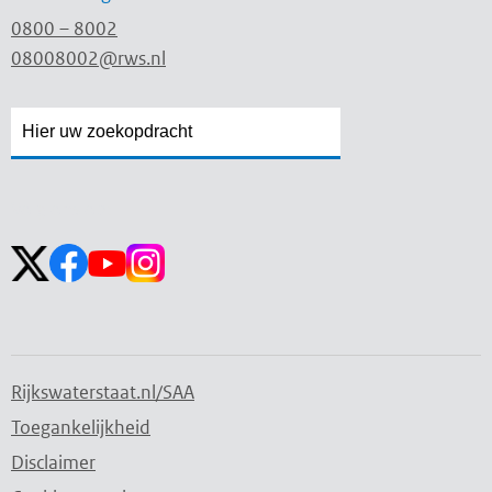
0800 – 8002
08008002@rws.nl
Zoekveld
Zoekveld
openen
sluiten
Volg ons op:
Rijkswaterstaat.nl/SAA
Toegankelijkheid
Disclaimer