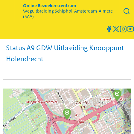
Zoekve
Online Bezoekerscentrum
opene
Weguitbreiding
Schiphol-Amsterdam-Almere
Menu
(SAA)
open
en
sluiten
Status A9 GDW Uitbreiding Knooppunt
Holendrecht