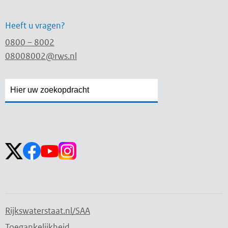
Heeft u vragen?
0800 – 8002
08008002@rws.nl
Zoekveld
Zoekveld
openen
sluiten
Volg ons op:
Rijkswaterstaat.nl/SAA
Toegankelijkheid