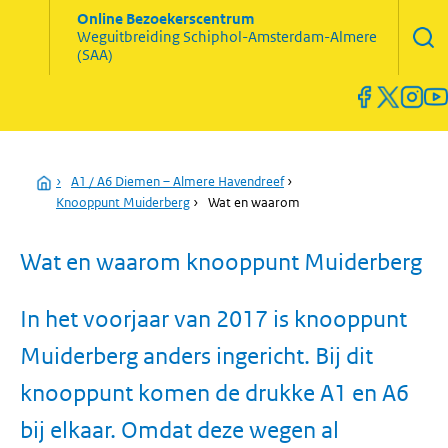
Zoekve
Online Bezoekerscentrum
opene
Weguitbreiding
Schiphol-Amsterdam-Almere
Menu
(SAA)
open
en
sluiten
Home
›
A1 / A6 Diemen – Almere Havendreef
›
Knooppunt Muiderberg
›
Wat en waarom
Wat en waarom knooppunt Muiderberg
In het voorjaar van 2017 is knooppunt
Muiderberg anders ingericht. Bij dit
knooppunt komen de drukke A1 en A6
bij elkaar. Omdat deze wegen al