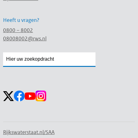
Heeft u vragen?
0800 – 8002
08008002@rws.nl
Zoekveld
Zoekveld
openen
sluiten
Volg ons op:
Rijkswaterstaat.nl/SAA