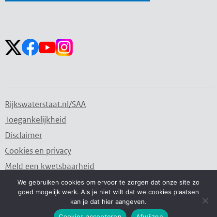
Zoekveld
Zoekveld
openen
sluiten
Volg ons op:
Rijkswaterstaat.nl/SAA
Toegankelijkheid
Disclaimer
Cookies en privacy
Meld een kwetsbaarheid
We gebruiken cookies om ervoor te zorgen dat onze site zo
goed mogelijk werk. Als je niet wilt dat we cookies plaatsen
Water. Wegen. Werken. Rijkswaterstaat.
kan je dat hier aangeven.
Cookies accepteren
Afwijzen