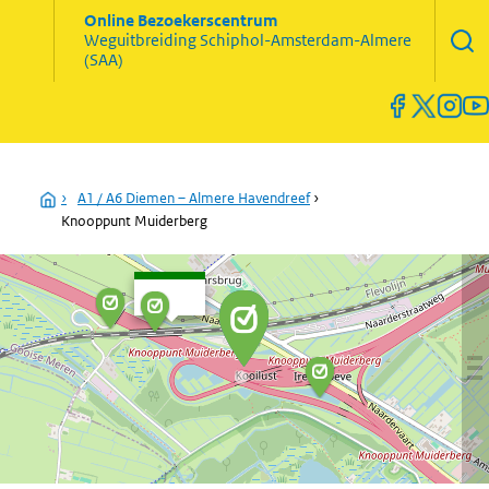
Zoekve
Online Bezoekerscentrum
opene
Weguitbreiding
Schiphol-Amsterdam-Almere
Menu
(SAA)
open
en
sluiten
Home
›
A1 / A6 Diemen – Almere Havendreef
›
Knooppunt Muiderberg
Traject