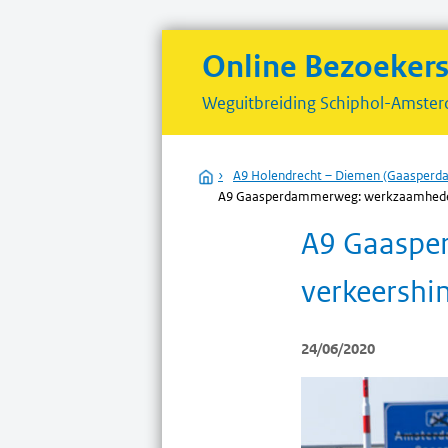
Online Bezoeker
Weguitbreiding
Schiphol-Amster
Home
›
A9 Holendrecht – Diemen (Gaasper
A9 Gaasperdammerweg: werkzaamheden 
A9 Gaaspe
verkeershi
24/06/2020