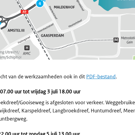
zicht van de werkzaamheden ook in dit
PDF-bestand
.
7.00 uur tot vrijdag 3 juli 18.00 uur
oekdreef/Gooiseweg is afgesloten voor verkeer. Weggebruik
ijkdreef, Karspeldreef, Langbroekdreef, Huntumdreef, Meer
untbergweg.
22.00 uur tot zondag 5 juli 13.00 uur