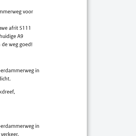
dammerweg voor
uwe afrit S111
 huidige A9
n de weg goed!
sperdammerweg in
icht.
kdreef,
sperdammerweg in
 verkeer.