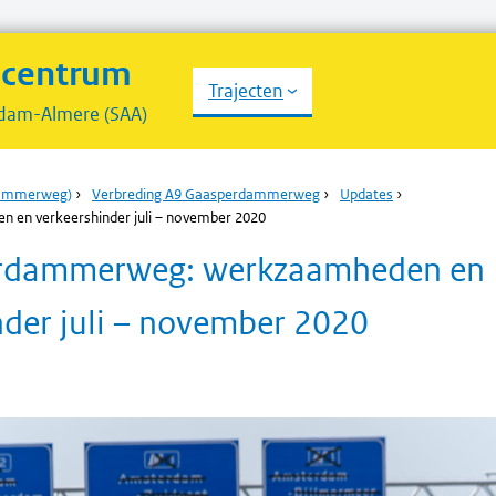
scentrum
Trajecten
dam-Almere (SAA)
dammerweg)
›
Verbreding A9 Gaasperdammerweg
›
Updates
›
en verkeershinder juli – november 2020
rdammerweg: werkzaamheden en
nder juli – november 2020