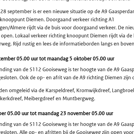
28 september is er een nieuwe situatie op de A9 Gaasper
g knooppunt Diemen. Doorgaand verkeer richting A1
en/Almere rijdt via de buis voor doorgaand verkeer. De nie
open. Lokaal verkeer richting knoopunt Diemen rijdt via de
g. Rijd rustig en lees de informatieborden langs en bove
ember 05.00 uur tot maandag 5 oktober 05.00 uur
nding van de S112 Gooiseweg is ter hoogte van de A9 Gaa
esloten. Ook de op- en afrit van de A9 richting Diemen zijn d
en omgeleid via de Karspeldreef, Kromwijkdreef, Langbroe
kerkdreef, Meibergdreef en Muntbergweg.
ber 05.00 uur tot maandag 23 november 05.00 uur
nding van de S112 Gooiseweg is ter hoogte van de A9 Gaa
esloten. Alle op- en afritten bij de Gooiseweg zijn open voor