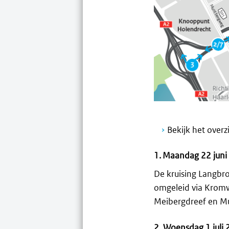
Bekijk het over
1.
Maandag 22 juni 0
De kruising Langbr
omgeleid via Kromw
Meibergdreef en M
2. Woensdag 1 juli 