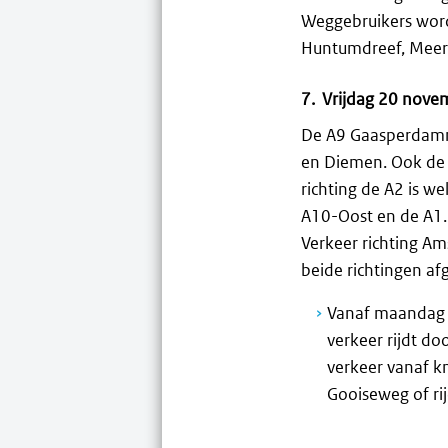
Weggebruikers word
Huntumdreef, Meer
7. Vrijdag 20 nove
De A9 Gaasperdamme
en Diemen. Ook de t
richting de A2 is w
A10-Oost en de A1. 
Verkeer richting Am
beide richtingen af
Vanaf maandag 
verkeer rijdt d
verkeer vanaf k
Gooiseweg of rij