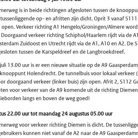
rweg is in beide richtingen afgesloten tussen de knoopp
ussenliggende op- en afritten zijn dicht. Oprit 3 vanaf S1
el open. Verkeer richting A1 Hengelo/Groningen/Almere word
Doorgaand verkeer richting Schiphol/Haarlem rijdt via de A
sterdam Zuidoost en Utrecht rijdt via de A1, A10 en A2. De 
gesloten tussen de Karspeldreef en de Langbroekdreef.
juli 13.00 uur is er een nieuwe situatie op de A9 Gaasperd
 knooppunt Holendrecht. De tunnelbuis voor lokaal verkeer (
or doorgaand verkeer (linker buis) zijn open. Afrit 2, S112 G
ten voor verkeer van de A9 komende uit de richting Diemen. 
tieborden langs en boven de weg goed!
stus 22.00 uur tot maandag 24 augustus 05.00 uur
rweg voor verkeer richting Diemen is dicht. De tussenligge
ggebruikers kunnen niet vanaf de A2 naar de A9 Gaasperda