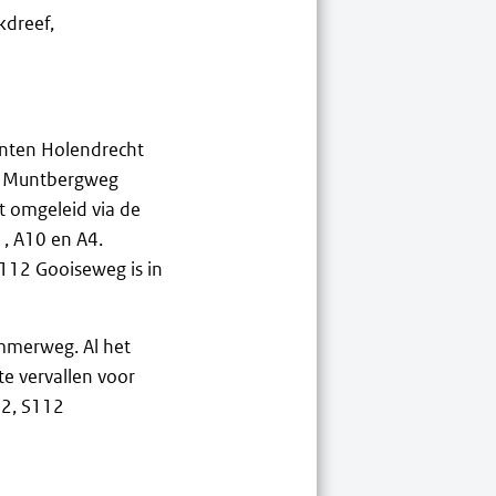
kdreef,
unten Holendrecht
11 Muntbergweg
t omgeleid via de
1, A10 en A4.
S112 Gooiseweg is in
mmerweg. Al het
e vervallen voor
 2, S112