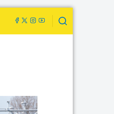
Zoekveld
openen