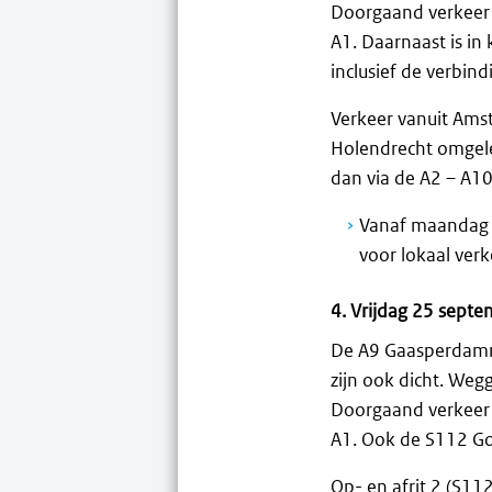
Doorgaand verkeer 
A1. Daarnaast is in
inclusief de verbin
Verkeer vanuit Ams
Holendrecht omgelei
dan via de A2 – A10
Vanaf maandag 2
voor lokaal ver
4. Vrijdag 25 sept
De A9 Gaasperdamme
zijn ook dicht. We
Doorgaand verkeer 
A1. Ook de S112 Go
Op- en afrit 2 (S11