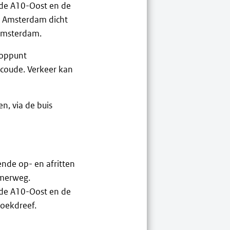
 de A10-Oost en de
ng Amsterdam dicht
 Amsterdam.
ooppunt
bcoude. Verkeer kan
n, via de buis
nde op- en afritten
mmerweg.
 de A10-Oost en de
roekdreef.