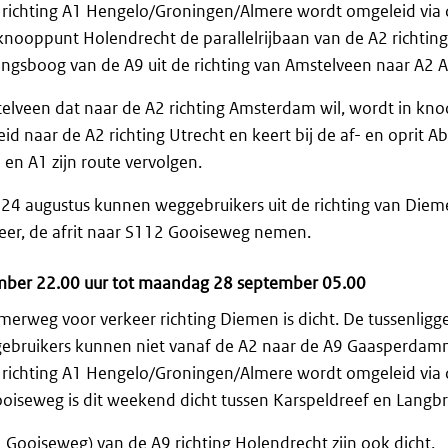
richting A1 Hengelo/Groningen/Almere wordt omgeleid via
 knooppunt Holendrecht de parallelrijbaan van de A2 richti
dingsboog van de A9 uit de richting van Amstelveen naar A2
telveen dat naar de A2 richting Amsterdam wil, wordt in kn
d naar de A2 richting Utrecht en keert bij de af- en oprit A
 en A1 zijn route vervolgen.
4 augustus kunnen weggebruikers uit de richting van Dieme
keer, de afrit naar S112 Gooiseweg nemen.
ember 22.00 uur tot maandag 28 september 05.0
0
rweg voor verkeer richting Diemen is dicht. De tussenligge
ggebruikers kunnen niet vanaf de A2 naar de A9 Gaasperda
richting A1 Hengelo/Groningen/Almere wordt omgeleid via
oiseweg is dit weekend dicht tussen Karspeldreef en Langb
2 Gooiseweg) van de A9 richting Holendrecht zijn ook dicht.