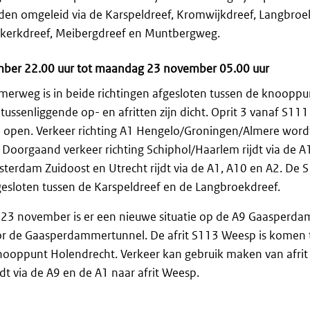
en omgeleid via de Karspeldreef, Kromwijkdreef, Langbroe
kerkdreef, Meibergdreef en Muntbergweg.
mber 22.00 uur tot maandag 23 november 05.00 uur
rweg is in beide richtingen afgesloten tussen de knoopp
ussenliggende op- en afritten zijn dicht. Oprit 3 vanaf S1
el open. Verkeer richting A1 Hengelo/Groningen/Almere word
Doorgaand verkeer richting Schiphol/Haarlem rijdt via de A
sterdam Zuidoost en Utrecht rijdt via de A1, A10 en A2. De 
gesloten tussen de Karspeldreef en de Langbroekdreef.
23 november is er een nieuwe situatie op de A9 Gaasperda
oor de Gaasperdammertunnel. De afrit S113 Weesp is komen t
nooppunt Holendrecht. Verkeer kan gebruik maken van afrit
dt via de A9 en de A1 naar afrit Weesp.