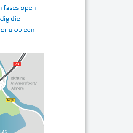
 fases open
dig die
oor u op een