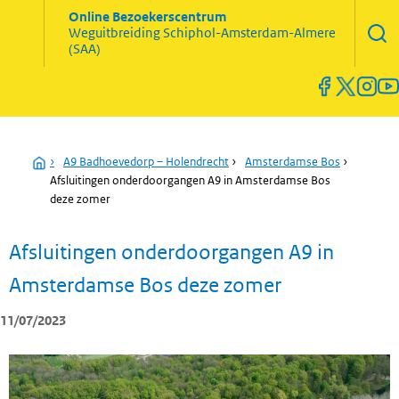
Zoekve
Online Bezoekerscentrum
opene
Weguitbreiding
Schiphol-Amsterdam-Almere
Menu
(SAA)
open
en
sluiten
Home
›
A9 Badhoevedorp – Holendrecht
›
Amsterdamse Bos
›
Afsluitingen onderdoorgangen A9 in Amsterdamse Bos
deze zomer
Afsluitingen onderdoorgangen A9 in
Amsterdamse Bos deze zomer
11/07/2023