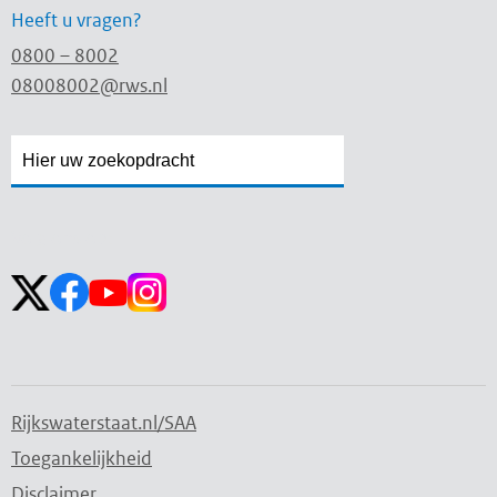
Heeft u vragen?
0800 – 8002
08008002@rws.nl
Zoekveld
Zoekveld
openen
sluiten
Volg ons op:
Rijkswaterstaat.nl/SAA
Toegankelijkheid
Disclaimer